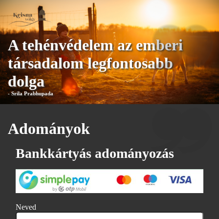
A tehénvédelem az emberi
társadalom legfontosabb
dolga
- Srila Prabhupada
Adományok
Bankkártyás adományozás
Neved