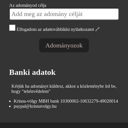
Az adományod célja
Elfogadom az adattovábbítási nyilatkozatot
🔗
Adományozok
Banki adatok
Kérjük ha adományt küldesz, akkor a közleménybe írd be,
hogy "tehénvédelem"
Krisna-völgy MBH bank 10300002-10632279-49020014
paypal@krisnavolgy.hu