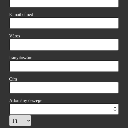
E-mail címed
Város
Irányítószám
Cím
Adomány összege