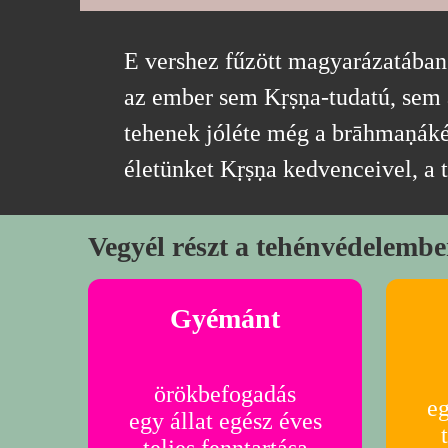
E vershez fűzött magyarázatában 
az ember sem Kṛṣṇa-tudatú, sem a
tehenek jóléte még a brāhmaṇákén
életünket Kṛṣṇa kedvenceivel, a 
Vegyél részt a tehénvédelembe
Gyémánt
örökbefogadás
eg
egy állat egész éves