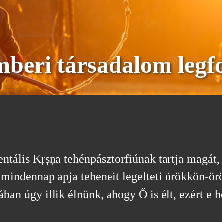
mberi társadalom legf
ntális Kṛṣṇa tehénpásztorfiúnak tartja magát,
 mindennap apja teheneit legelteti örökkön-ör
an úgy illik élnünk, ahogy Ő is élt, ezért e h