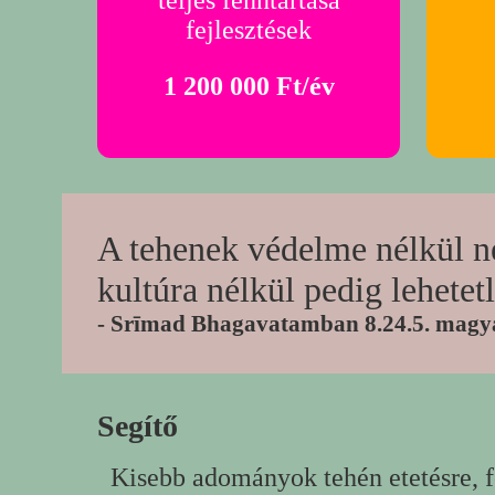
teljes fenntartása
fejlesztések
1 200 000 Ft/év
A tehenek védelme nélkül n
kultúra nélkül pedig lehetet
- Srīmad Bhagavatamban 8.24.5. magy
Segítő
Kisebb adományok tehén etetésre, fe