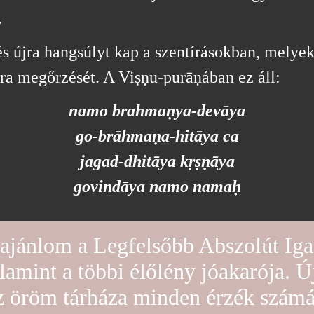
.
s újra hangsúlyt kap a szentírásokban, melye
úra megőrzését. A Viṣṇu-purāṇában ez áll:
namo brahmaṇya-devāya
go-brāhmaṇa-hitāya ca
jagad-dhitāya kṛṣṇāya
govindāya namo namaḥ
t ajánlom a Legfelsőbb Abszolút Ig
lamint a többi élőlény jóakarója. 
z öröm tárháza minden érzék számá