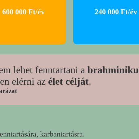
600 000 Ft/év
240 000 Ft/év
em lehet fenntartani a
brahminikus
len elérni az
élet célját
.
arázat
nntartására, karbantartásra.