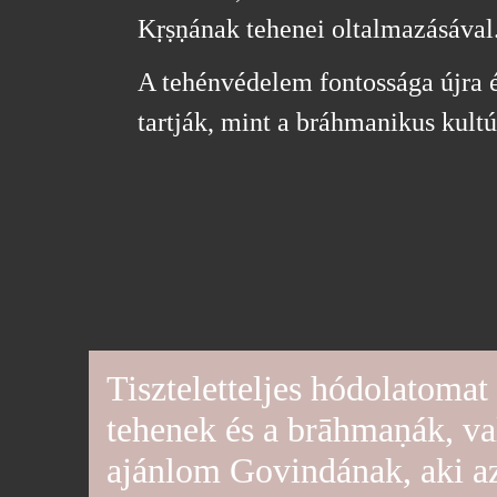
Kṛṣṇának tehenei oltalmazásával
A tehénvédelem fontossága újra é
tartják, mint a bráhmanikus kult
Tiszteletteljes hódolatoma
tehenek és a brāhmaṇák, va
ajánlom Govindának, aki a