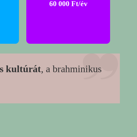
60 000 Ft/év
 kultúrát
, a brahminikus