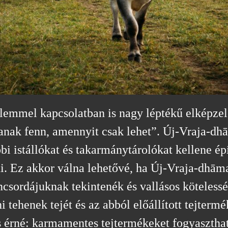
lemmel kapcsolatban is nagy léptékű elképzel
tanak fenn, amennyit csak lehet”. Új-Vraja-dh
i istállókat és takarmánytárolókat kellene épí
i. Ez akkor válna lehetővé, ha Új-Vraja-dhāma
ncsordájuknak tekintenék és vallásos köteless
ni tehenek tejét és az abból előállított tejter
is érné: karmamentes tejtermékeket fogyaszth