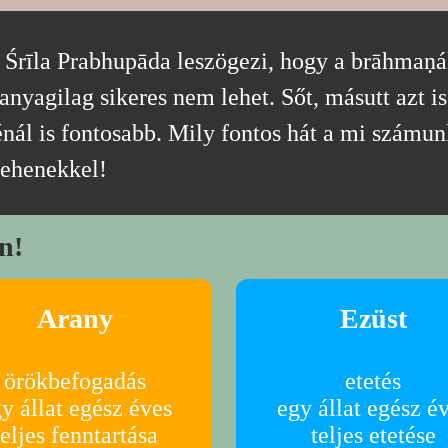
Śrīla Prabhupāda leszögezi, hogy a brāhmaṇák 
nyagilag sikeres nem lehet. Sőt, másutt azt is
ál is fontosabb. Mily fontos hát a mi számun
tehenekkel!
n!
Arany
Ezüst
örökbefogadás
etetés
y állat egész éves
egy állat egész é
teljes fenntartása
teljes etetése