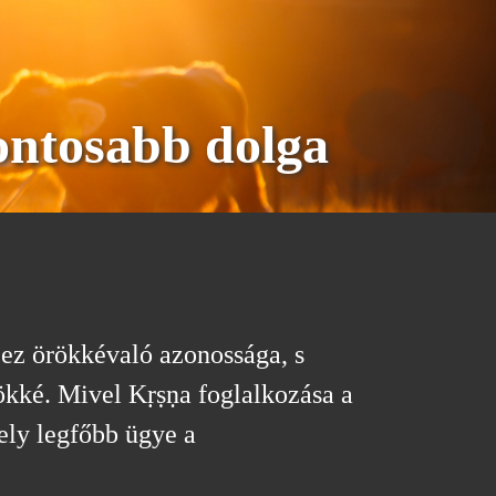
ontosabb dolga
 ez örökkévaló azonossága, s
ökké. Mivel Kṛṣṇa foglalkozása a
ely legfőbb ügye a