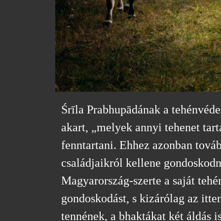
Śrīla Prabhupādának a tehénvéde
akart, „melyek annyi tehenet tar
fenntartani. Ehhez azonban tovább
családjaikról kellene gondoskodn
Magyarország-szerte a saját tehé
gondoskodást, s kizárólag az itte
tennének, a bhaktákat két áldás 