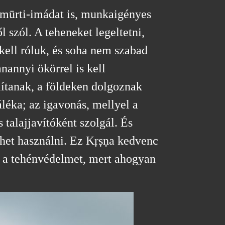
 mūrti-imádat is, munkaigényes
 szól. A teheneket legeltetni,
 kell róluk, és soha nem szabad
nannyi ökörrel is kell
ítanak, a földeken dolgoznak
léka; az igavonás, mellyel a
 talajjavítóként szolgál. És
ehet használni. Ez Kṛṣṇa kedvenc
e a tehénvédelmet, mert ahogyan