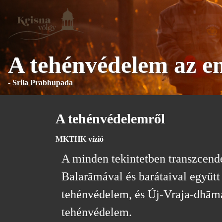
A tehénvédelem az e
- Srila Prabhupada
A tehénvédelemről
MKTHK vízió
A minden tekintetben transzcende
Balarāmával és barátaival együtt
tehénvédelem, és Új-Vraja-dhāmáb
tehénvédelem.