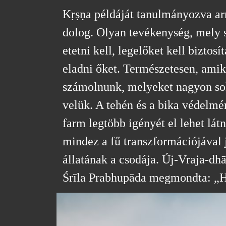
Kṛṣṇa példáját tanulmányozva ar
dolog. Olyan tevékenység, mely so
etetni kell, legelőket kell bizto
eladni őket. Természetesen, amik
számolnunk, melyeket nagyon sok
velük. A tehén és a bika védelmé
farm legtöbb igényét el lehet látn
mindez a fű transzformációjával
állatának a csodája. Új-Vraja-dh
Śrīla Prabhupāda megmondta: „Ha