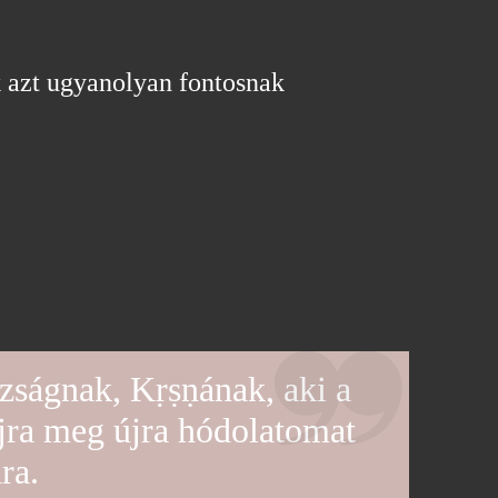
k azt ugyanolyan fontosnak
azságnak, Kṛṣṇának, aki a
Újra meg újra hódolatomat
ra.