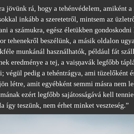
ra jövünk rá, hogy a tehénvédelem, amiként a
kkal inkább a szeretetről, mintsem az üzletről
sítani a számukra, egész életükben gondoskodni
or tehenekről beszélünk, a másik oldalon ugya
féle munkánál használhatók, például fát száll
nek eredménye a tej, a vaiṣṇavák legfőbb táplá
i; végül pedig a tehéntrágya, ami tüzelőként és
 jön létre, amit egyébként semmi másra nem l
āmának ezért legfőbb sajátosságává kell tenni
 így teszünk, nem érhet minket veszteség.”