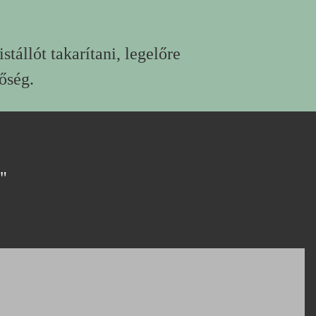
istállót takarítani, legelőre
őség.
"