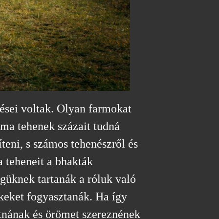
ései voltak. Olyan farmokat
āma tehenek százait tudná
teni, s számos tehenészről és
 teheneit a bhakták
égüknek tartanák a róluk való
mékeket fogyasztanák. Ha így
atnának és örömet szereznének