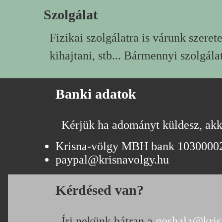
Szolgálat
Fizikai szolgálatra is várunk szeretet
kihajtani, stb... Bármennyi szolgál
Banki adatok
Kérjük ha adományt küldesz, akk
Krisna-völgy MBH bank 1030000
paypal@krisnavolgy.hu
Kérdésed van?
Írj nekünk bátran a
goshala@kris