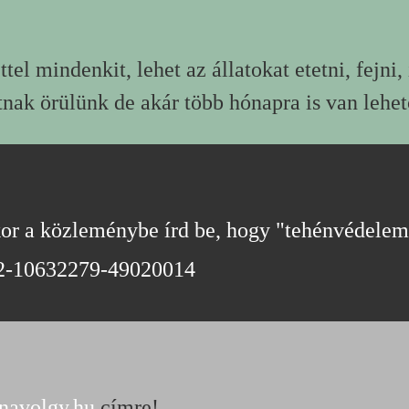
tel mindenkit, lehet az állatokat etetni, fejni, 
atnak örülünk de akár több hónapra is van lehet
or a közleménybe írd be, hogy "tehénvédelem
2-10632279-49020014
navolgy.hu
címre!